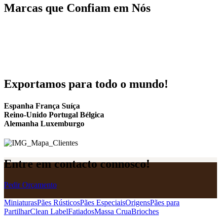
Marcas que Confiam em Nós
Exportamos para todo o mundo!
Espanha França Suíça
Reino-Unido Portugal Bélgica
Alemanha Luxemburgo
Entre em contacto connosco!
Pedir Orçamento
Miniaturas
Pães Rústicos
Pães Especiais
Origens
Pães para
Partilhar
Clean Label
Fatiados
Massa Crua
Brioches