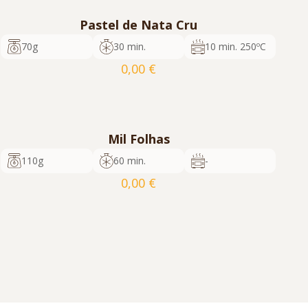
Pastel de Nata Cru
Pedir Orçamento
70g
30 min.
10 min. 250ºC
0,00
€
cod. 1052
72
5600817358001
Pedir Orçamento
Mil Folhas
110g
60 min.
-
0,00
€
cod. 1055
24
5600817358223
Pedir Orçamento