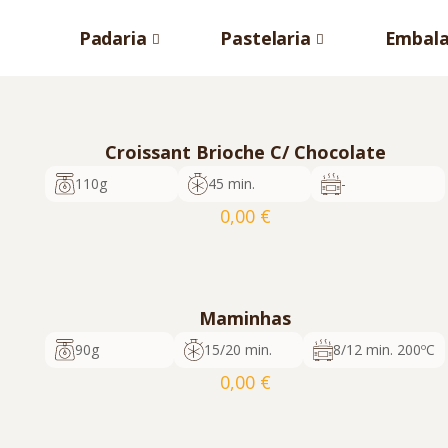
Padaria
Pastelaria
Embal
Croissant Brioche C/ Chocolate
110g
45 min.
-
0,00
€
cod. 1039
16
5600817351224
Pedir Orçamento
Maminhas
90g
15/20 min.
8/12 min. 200ºC
0,00
€
cod. 623
60
5600817350722
Pedir Orçamento