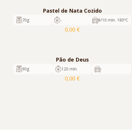
Pastel de Nata Cozido
70g
-
8/10 min. 180ºC
0,00
€
cod. 1019
36
5600817358018
Pedir Orçamento
Pão de Deus
90g
120 min.
-
0,00
€
cod. 703
24
5600817350524
Pedir Orçamento