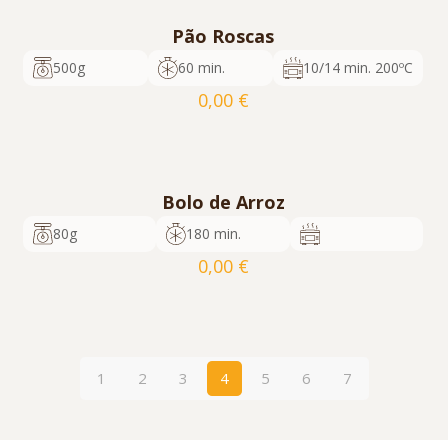
Pão Roscas
500g
60 min.
10/14 min. 200ºC
0,00
€
cod. 544
16
5600817350029
Pedir Orçamento
Bolo de Arroz
80g
180 min.
0,00
€
cod. 821
54
5600817358216
Pedir Orçamento
1
2
3
4
5
6
7