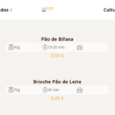
ados
Cult
Pão de Bifana
90g
15/20 min.
-
0,00
€
cod. 610
35
5600817350166
Pedir Orçamento
Brioche Pão de Leite
70g
45 min.
-
0,00
€
cod. 773
40
5600817350531
Pedir Orçamento