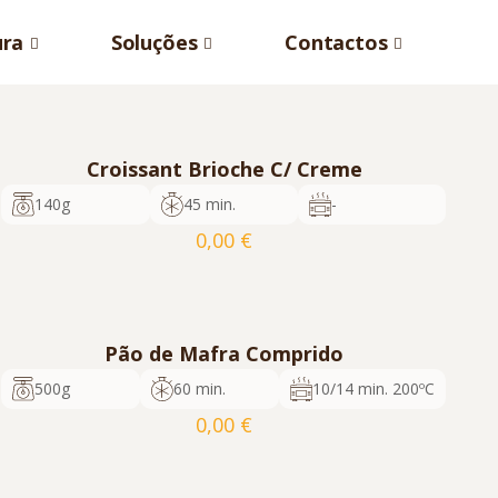
ura
Soluções
Contactos
Croissant Brioche C/ Creme
140g
45 min.
-
0,00
€
cod. 1044
16
5600817358049
Pedir Orçamento
Pão de Mafra Comprido
500g
60 min.
10/14 min. 200ºC
0,00
€
cod. 618
9
5600817350005
cod. 619
18
5600817350005