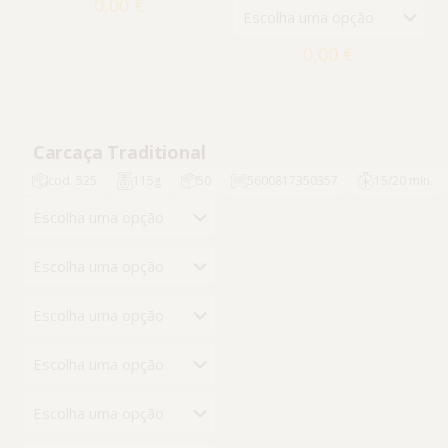
0,00
€
Email
*
0,00
€
Guardar o meu nome, email e site neste navegador
para a próxima vez que eu comentar.
Carcaça Traditional
cod. 525
115g
50
5600817350357
15/20 min.