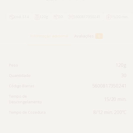
cod. 514
120g
30
5600817350241
15/20 min.
Informação adicional
Avaliações
0
120g
Peso
30
Quantidade
5600817350241
Código Barras
Tempo de
15/20 min.
Descongelamento
8/12 min. 200ºC
Tempo de Cozedura
Avaliações