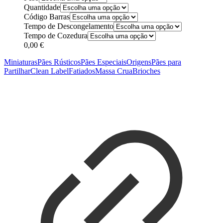
Quantidade
Código Barras
Tempo de Descongelamento
Tempo de Cozedura
0,00
€
Miniaturas
Pães Rústicos
Pães Especiais
Origens
Pães para
Partilhar
Clean Label
Fatiados
Massa Crua
Brioches