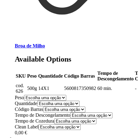
Broa de Milho
Available Options
Tempo de
T
SKU
Peso
Quantidade
Código Barras
Descongelamento
C
cod.
500g
14X1
5600817350982
60 min.
-
626
Peso
Quantidade
Código Barras
Tempo de Descongelamento
Tempo de Cozedura
Clean Label
0,00
€