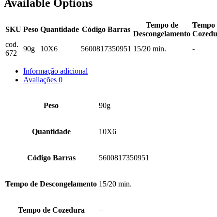
Available Options
Tempo de
Tempo 
SKU
Peso
Quantidade
Código Barras
Descongelamento
Cozedu
cod.
90g
10X6
5600817350951
15/20 min.
-
672
Informação adicional
Avaliações
0
Peso
90g
Quantidade
10X6
Código Barras
5600817350951
Tempo de Descongelamento
15/20 min.
Tempo de Cozedura
–