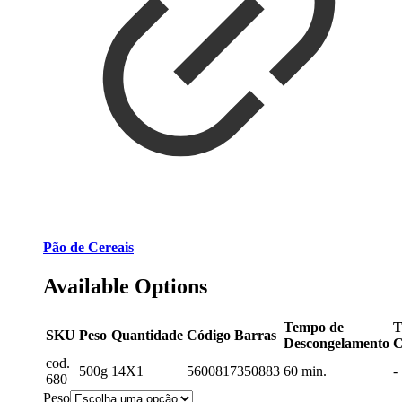
Pão de Cereais
Available Options
Tempo de
T
SKU
Peso
Quantidade
Código Barras
Descongelamento
C
cod.
500g
14X1
5600817350883
60 min.
-
680
Peso