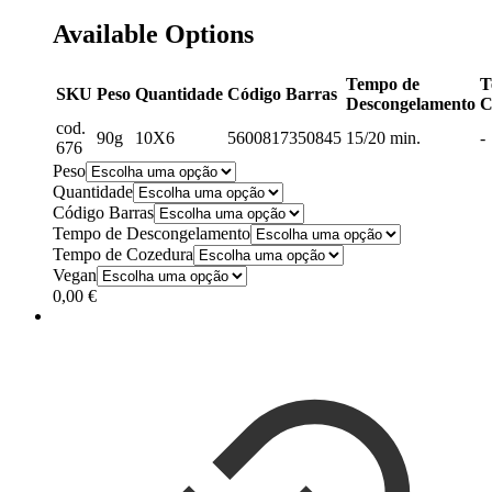
Available Options
Tempo de
T
SKU
Peso
Quantidade
Código Barras
Descongelamento
C
cod.
90g
10X6
5600817350845
15/20 min.
-
676
Peso
Quantidade
Código Barras
Tempo de Descongelamento
Tempo de Cozedura
Vegan
0,00
€