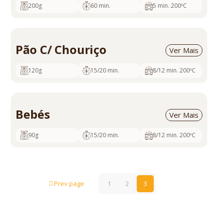
200g
60 min.
5 min. 200ºC
cod. 828
35
5600817350425
Pedir Orçamento
Pão C/ Chouriço
Ver Mais
120g
15/20 min.
8/12 min. 200ºC
cod. 534
40
5600817350401
Pedir Orçamento
Bebés
Ver Mais
90g
15/20 min.
8/12 min. 200ºC
cod. 503
70
5600817350173
Pedir Orçamento
Prev page
1
2
3