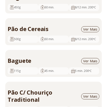
450g
60 min.
8/12 min. 200ºC
cod. 694
14
5600817351071
Pedir Orçamento
Pão de Cereais
Ver Mais
500g
60 min.
8/12 min. 200ºC
cod. 696
18
5600817351064
Pedir Orçamento
Baguete
Ver Mais
115g
45 min.
5 min. 200ºC
cod. 820
60
5600817350333
Pedir Orçamento
Pão C/ Chouriço
Ver Mais
Traditional